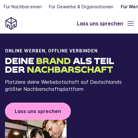
Für Nachbar:innen
Für Gewerbe & Organisationen
Für Wer
Lass uns sprechen
ONLINE WERBEN, OFFLINE VERBINDEN
DEINE
BRAND
ALS TEIL
DER
NACHBARSCHAFT
Platziere deine Werbebotschaft auf Deutschlands
größter Nachbarschaftsplattform
Lass uns sprechen