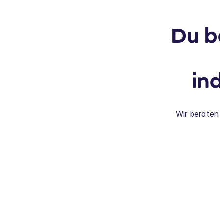
Du b
in
Wir beraten