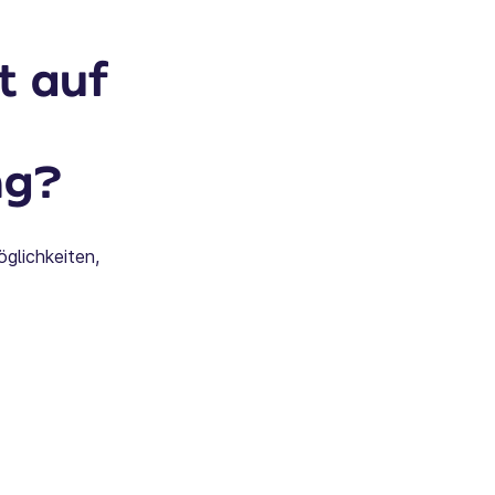
t auf
ng?
glichkeiten,